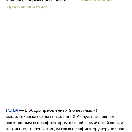
пластин), покрывающих тело и… …
Научно-технический
энциклопедический словарь
РЫБА
— В общих трёхчленных (по вертикали)
мифологических схемах вселенной Р. служат основным
зооморфным классификатором нижней космической зоны и
противопоставлены птицам как классификатору верхней зоны