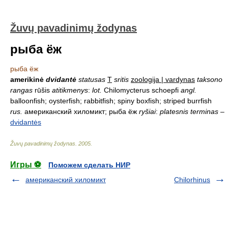
Žuvų pavadinimų žodynas
рыба ёж
рыба ёж
amerikinė
dvidantė
statusas
T
sritis
zoologija | vardynas
taksono
rangas
rūšis
atitikmenys
:
lot.
Chilomycterus schoepfi
angl.
balloonfish; oysterfish; rabbitfish; spiny boxfish; striped burrfish
rus.
американский хиломикт; рыба ёж
ryšiai
:
platesnis terminas
–
dvidantės
Žuvų pavadinimų žodynas
.
2005
.
Игры ⚽
Поможем сделать НИР
американский хиломикт
Chilorhinus