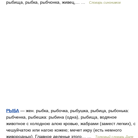
рыбища, рыбка, рыбчонка, живец,… …
Словарь синонимов
РЫБА
— жен. рыбка, рыбочка, рыбушка, рыбица, рыбонька:
рыбченка, рыбешка: рыбина (одна), рыбища, водяное
животное с холодною алою кровью, жабрами (замест легких), с
чешуйчатою или нагою кожею; мечет икру (есть немного
живородных). Главное деленье этого… …
Толковый словарь Даля