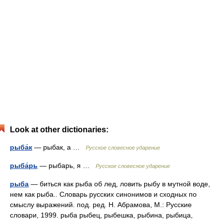
Look at other dictionaries:
рыба́к
— рыбак, а …
Русское словесное ударение
рыба́рь
— рыбарь, я …
Русское словесное ударение
рыба
— биться как рыба об лед, ловить рыбу в мутной воде,
нем как рыба.. Словарь русских синонимов и сходных по
смыслу выражений. под. ред. Н. Абрамова, М.: Русские
словари, 1999. рыба рыбец, рыбешка, рыбина, рыбица,